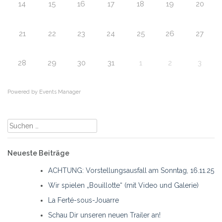
14
15
16
17
18
19
20
21
22
23
24
25
26
27
28
29
30
31
1
2
3
Powered by
Events Manager
Suche
nach:
Neueste Beiträge
ACHTUNG: Vorstellungsausfall am Sonntag, 16.11.25
Wir spielen „Bouillotte“ (mit Video und Galerie)
La Ferté-sous-Jouarre
Schau Dir unseren neuen Trailer an!