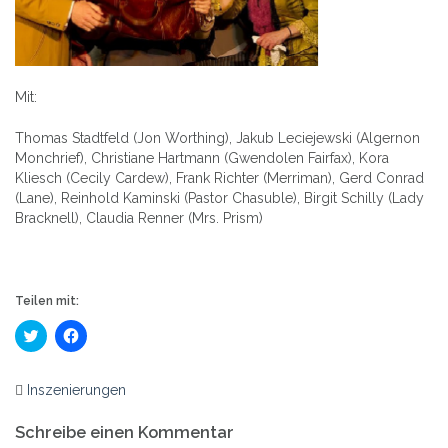
Mit:
Thomas Stadtfeld (Jon Worthing), Jakub Leciejewski (Algernon
Monchrief), Christiane Hartmann (Gwendolen Fairfax), Kora
Kliesch (Cecily Cardew), Frank Richter (Merriman), Gerd Conrad
(Lane), Reinhold Kaminski (Pastor Chasuble), Birgit Schilly (Lady
Bracknell), Claudia Renner (Mrs. Prism)
Teilen mit:
Klick,
Klick,
um
um
über
auf
Twitter
Facebook
zu
zu
Inszenierungen
teilen
teilen
Beitrags-
(Wird
(Wird
in
in
Schreibe einen Kommentar
neuem
neuem
Navigation