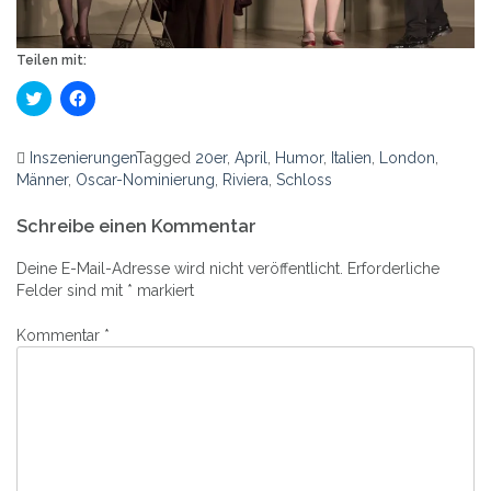
Teilen mit:
Klick,
Klick,
um
um
über
auf
Twitter
Facebook
zu
zu
Inszenierungen
Tagged
20er
,
April
,
Humor
,
Italien
,
London
,
teilen
teilen
Männer
(Wird
,
Oscar-Nominierung
(Wird
,
Riviera
,
Schloss
in
in
Beitrags-
neuem
neuem
Fenster
Fenster
Schreibe einen Kommentar
Navigation
geöffnet)
geöffnet)
Deine E-Mail-Adresse wird nicht veröffentlicht.
Erforderliche
Felder sind mit
*
markiert
Kommentar
*