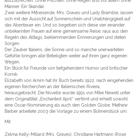
auszubrechen. Ohne Pflichten, ohne Regen und vor allem ohne
Männer. Ein Skandal.
Zwei weitere Mitreisende, Mrs. Graves und Lady Bramble, lassen
sich mit der Aussicht auf Sonnenschein und Unabhängigkeit auf
das Abenteuer ein. Und so begeben sich diese vier einander
unbekannten Frauen auf eine gemeinsame Reise, raus aus den
Regeln des Alltags, beklemmenden Erinnerungen und steten
Sorgen.
Der Zauber Italiens, die Sonne und so manche unerwarteten
Gefühle bringen alle Beteiligten weiter auf ihren ganz eigenen
Wegen.
Ein Stück für Freunde von tiefgehendem Humor und britischer
Komik.
Elizabeth von Arnim hat ihr Buch bereits 1922, nach eingehenden
eigenen Recherchen an der Italienischen Riviera,
herausgebracht. Die Novelle wurde 1991 von Mike Newell unter
dem Originaltitel „Enchanted April“ verfilmt und erhielt sowohl
eine Oscar-Nominierung als auch den Golden Globe. Mathew
Barber arbeitete 2003 die Vorlage zu einem Bühnenstück um.
Mit:
Zelma Kelly-Millard (Mrs. Graves), Christiane Hartmann (Rose