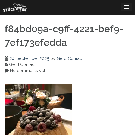
Skip
to
content
f84bd09a-c9ff-4221-bef9-
7ef173efedda
24. September 2025
by
Gerd Conrad
Gerd Conrad
No comments yet