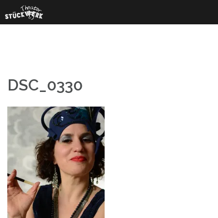
Skip
to
content
DSC_0330