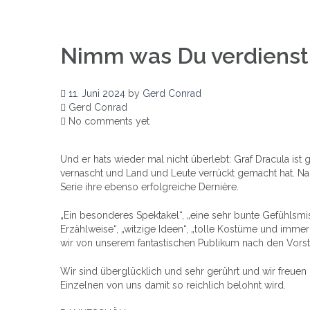
Nimm was Du verdienst
11. Juni 2024
by
Gerd Conrad
Gerd Conrad
No comments yet
Und er hats wieder mal nicht überlebt: Graf Dracula ist
vernascht und Land und Leute verrückt gemacht hat. N
Serie ihre ebenso erfolgreiche Dernière.
„Ein besonderes Spektakel“, „eine sehr bunte Gefühlsmis
Erzählweise“, „witzige Ideen“, „tolle Kostüme und immer
wir von unserem fantastischen Publikum nach den Vors
Wir sind überglücklich und sehr gerührt und wir freuen
Einzelnen von uns damit so reichlich belohnt wird.