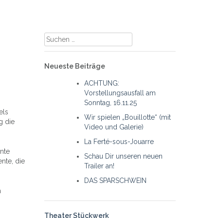
Suche
nach:
Neueste Beiträge
ACHTUNG:
Vorstellungsausfall am
Sonntag, 16.11.25
els
Wir spielen „Bouillotte“ (mit
g die
Video und Galerie)
La Ferté-sous-Jouarre
ente
Schau Dir unseren neuen
nte, die
Trailer an!
DAS SPARSCHWEIN
n
Theater Stückwerk