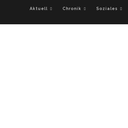
Aktuell
Chronik
Soziales
imm was Du verdiens