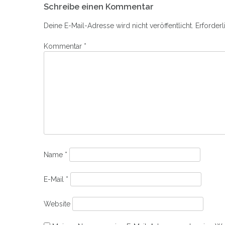
in
in
Schreibe einen Kommentar
neuem
neuem
Navigation
Fenster
Fenster
geöffnet)
geöffnet)
Deine E-Mail-Adresse wird nicht veröffentlicht.
Erforderl
Kommentar
*
Name
*
E-Mail
*
Website