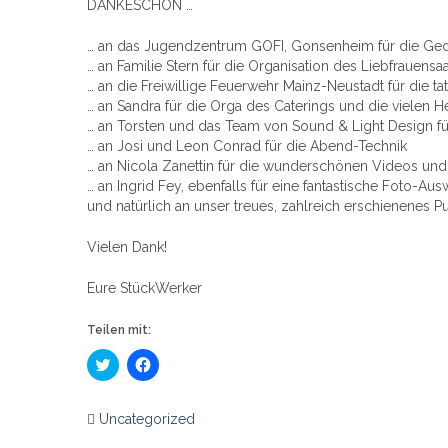
DANKESCHÖN …
… an das Jugendzentrum GOFI, Gonsenheim für die Ge
… an Familie Stern für die Organisation des Liebfrauensa
… an die Freiwillige Feuerwehr Mainz-Neustadt für die ta
… an Sandra für die Orga des Caterings und die vielen 
… an Torsten und das Team von Sound & Light Design für
… an Josi und Leon Conrad für die Abend-Technik
… an Nicola Zanettin für die wunderschönen Videos und
… an Ingrid Fey, ebenfalls für eine fantastische Foto-Aus
und natürlich an unser treues, zahlreich erschienenes Pu
Vielen Dank!
Eure StückWerker
Teilen mit:
Klick,
Klick,
um
um
über
auf
Twitter
Facebook
zu
zu
Uncategorized
teilen
teilen
Beitrags-
(Wird
(Wird