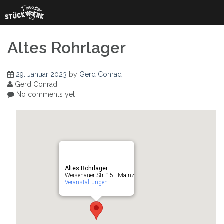
Skip
to
content
Altes Rohrlager
29. Januar 2023
by
Gerd Conrad
Gerd Conrad
No comments yet
Altes Rohrlager
Weisenauer Str. 15 - Mainz
Veranstaltungen