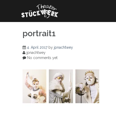
Skip
to
content
portrait1
4. April 2017
by
jpnachtwey
jpnachtwey
No comments yet